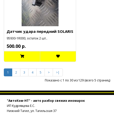
Датчик удара передний SOLARIS
95930-1R000, остаток 2 шт..
500.00 р.
1
2
3
4
5
>
>|
Показано с 1 по 30 из 129 (всего 5 страниц)
"АвтоКом-НТ" - авто разбор свежих иномарок
ИП Кудрявцева Е.С.
Нижний Тагил, ул. Тагильская 37