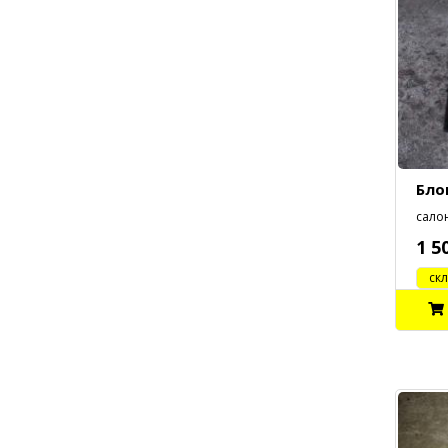
Бло
сало
1 5
cклад