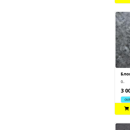
Бло
0..
3 0
склад