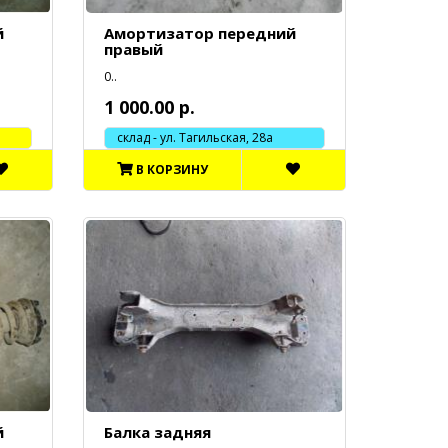
й
Амортизатор передний
правый
0..
1 000.00 р.
склад - ул. Тагильская, 28а
В КОРЗИНУ
й
Балка задняя