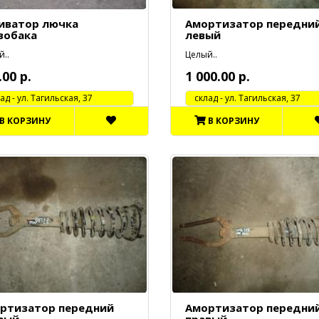
иватор лючка
Амортизатор передни
зобака
левый
..
Целый..
.00 р.
1 000.00 р.
 - ул. Тагильская, 37
cклад - ул. Тагильская, 37
В КОРЗИНУ
В КОРЗИНУ
ртизатор передний
Амортизатор передни