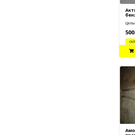
Акт
бен
Целый
500
cклад
Амо