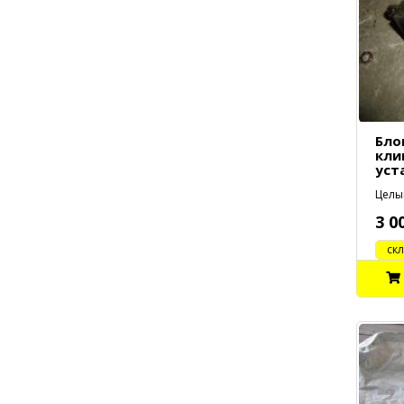
Бло
кли
уст
Целый
3 0
cклад