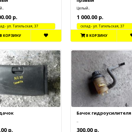
вый
правый
..
Целый..
00.00 р.
1 000.00 р.
 - ул. Тагильская, 37
cклад - ул. Тагильская, 37
В КОРЗИНУ
В КОРЗИНУ
дачок
Бачок гидроусилителя
..
.00 р.
300.00 р.