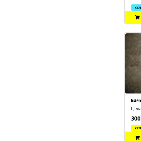
склад
Бач
Целый
300
cклад