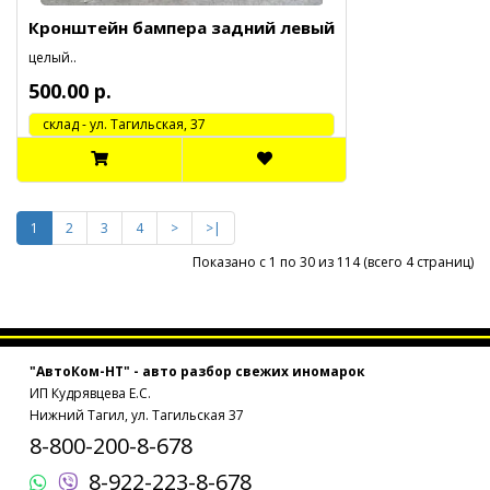
Кронштейн бампера задний левый
целый..
500.00 р.
cклад - ул. Тагильская, 37
1
2
3
4
>
>|
Показано с 1 по 30 из 114 (всего 4 страниц)
"АвтоКом-НТ" - авто разбор свежих иномарок
ИП Кудрявцева Е.С.
Нижний Тагил, ул. Тагильская 37
8-800-200-8-678
8-922-223-8-678