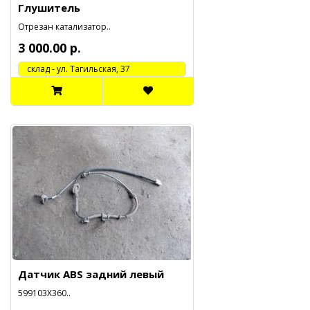
Глушитель
Отрезан катализатор..
3 000.00 р.
cклад - ул. Тагильская, 37
Датчик ABS задний левый
599103X360..