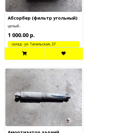
Абсорбер (фильтр угольный)
целый..
1 000.00 р.
cклад - ул. Тагильская, 37
Амортизатор задний