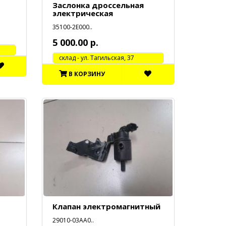
Заслонка дроссельная
электрическая
35100-2Е000..
5 000.00 р.
cклад - ул. Тагильская, 37
В КОРЗИНУ
Клапан электромагнитный
29010-03АА0..