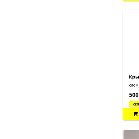
Кры
слом
500
cклад