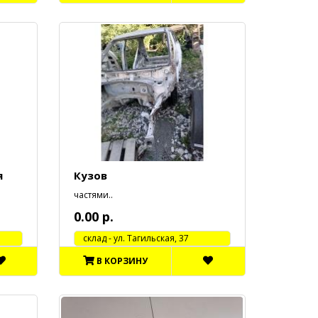
я
Кузов
частями..
0.00 р.
cклад - ул. Тагильская, 37
В КОРЗИНУ