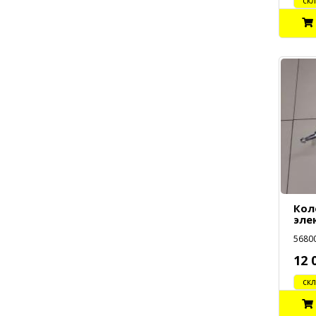
cклад
Кол
эле
56800
12 
cклад