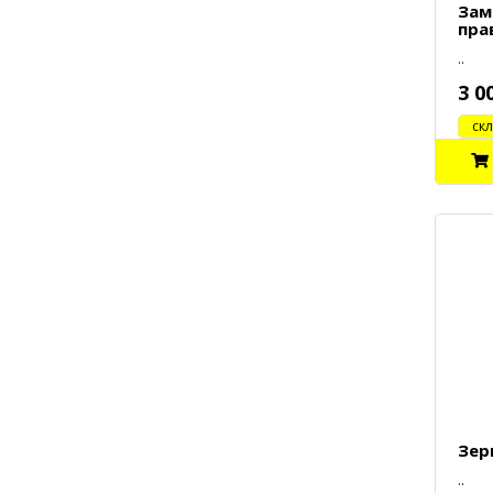
Зам
пра
..
3 0
cклад
Зер
..