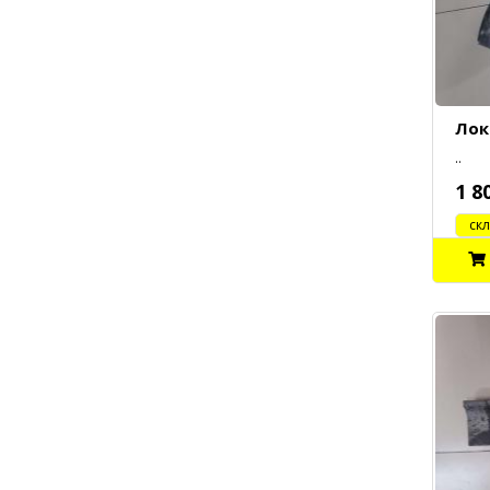
Лок
..
1 8
cклад