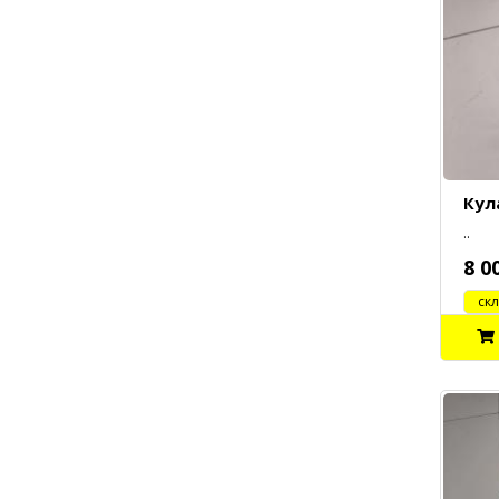
Кул
..
8 0
cклад