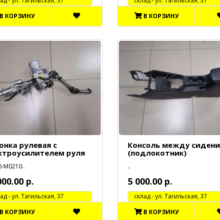
 - ул. Тагильская, 37
cклад - ул. Тагильская, 37
В КОРЗИНУ
В КОРЗИНУ
онка рулевая с
Консоль между сиден
ктроусилителем руля
(подлокотник)
-М0210..
..
000.00 р.
5 000.00 р.
 - ул. Тагильская, 37
cклад - ул. Тагильская, 37
В КОРЗИНУ
В КОРЗИНУ