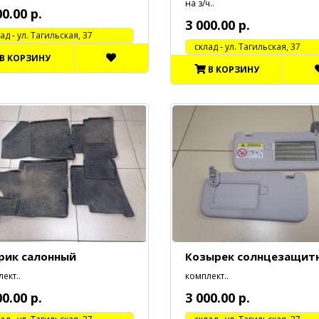
на з/ч..
00.00 р.
3 000.00 р.
 - ул. Тагильская, 37
cклад - ул. Тагильская, 37
В КОРЗИНУ
В КОРЗИНУ
рик салонный
Козырек солнцезащит
ект..
комплект..
00.00 р.
3 000.00 р.