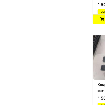
1 5
cклад
Ков
компл
1 5