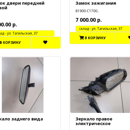
ок двери передней
Замок зажигания
вой
81900-С1700..
7 000.00 р.
00.00 р.
cклад - ул. Тагильская, 37
 - ул. Тагильская, 37
В КОРЗИНУ
В КОРЗИНУ
кало заднего вида
Зеркало правое
электрическое