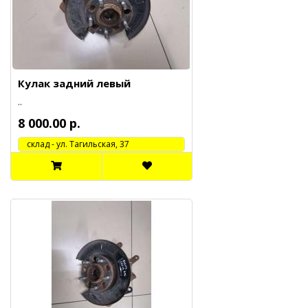
Кулак задний левый
..
8 000.00 р.
cклад - ул. Тагильская, 37