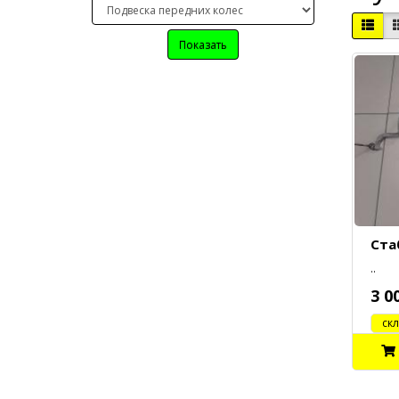
Показать
Ста
..
3 0
cклад