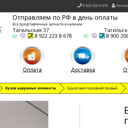
8 800 200 8 678
Личны
Отправляем по РФ в день оплаты
Все представленные запчасти в наличии
Тагильская 37
Тагильск
8 922 223 8 678
8 900 206
Оплата
Доставка
О
Кузов наружные элементы
Брызговик передний правый