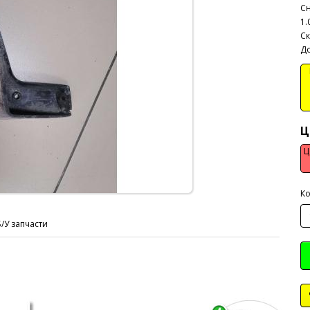
Сн
1.
Ск
До
В
Ц
Ц
Ко
Б/У запчасти