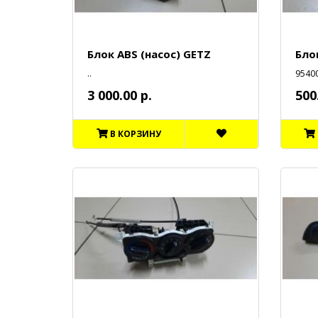
Блок ABS (насос) GETZ
Бло
..
95400
3 000.00 р.
500
В КОРЗИНУ