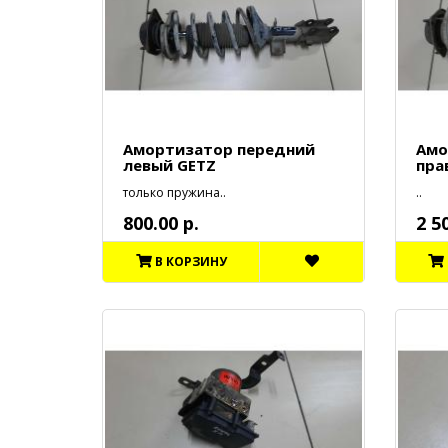
Амортизатор передний
Амо
левый GETZ
пра
только пружина..
..
800.00 р.
2 5
В КОРЗИНУ