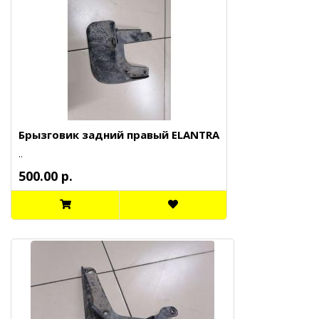
Брызговик задний правый ELANTRA
..
500.00 р.