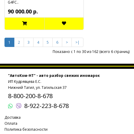
G4FC..
90 000.00 р.
1
2
3
4
5
6
>
>|
Показано с 1 по 30 из 162 (всего 6 страниц)
"АвтоКом-НТ" - авто разбор свежих иномарок
ИП Кудрявцева Е.С.
Нижний Тагил, ул. Тагильская 37
8-800-200-8-678
8-922-223-8-678
Доставка
Оплата
Политика безопасности