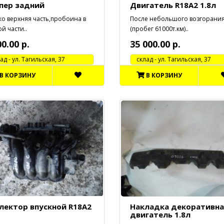
пер задний
Двигатель R18A2 1.8л
ко верхняя часть,пробоина в
После небольшого возгорани
й части..
(пробег 61000т.км)..
00.00 р.
35 000.00 р.
 - ул. Тагильская, 37
cклад - ул. Тагильская, 37
В КОРЗИНУ
В КОРЗИНУ
лектор впускной R18A2
Накладка декоративна
двигатель 1.8л