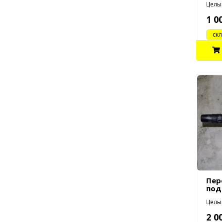
Целый
1 0
cклад
Пер
под
Целый
2 0