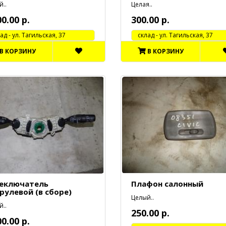
..
Целая..
00.00 р.
300.00 р.
 - ул. Тагильская, 37
cклад - ул. Тагильская, 37
В КОРЗИНУ
В КОРЗИНУ
еключатель
Плафон салонный
рулевой (в сборе)
Целый..
..
250.00 р.
00.00 р.