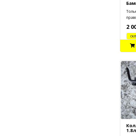
Бам
Толь
право
2 0
cклад
Кол
1.8л