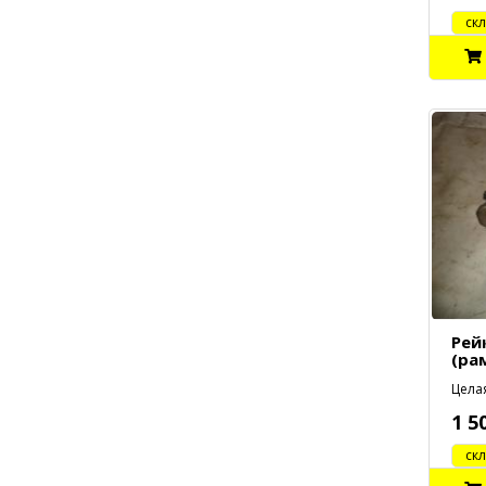
cклад
Рей
(рам
Целая
1 5
cклад