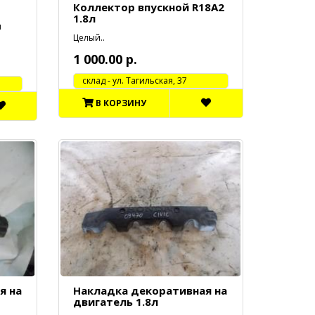
Коллектор впускной R18A2
1.8л
я
Целый..
1 000.00 р.
cклад - ул. Тагильская, 37
В КОРЗИНУ
я на
Накладка декоративная на
двигатель 1.8л