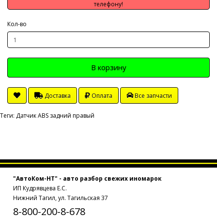
телефону!
Кол-во
В корзину
Доставка
Оплата
Все запчасти
Теги:
Датчик ABS задний правый
"АвтоКом-НТ" - авто разбор свежих иномарок
ИП Кудрявцева Е.С.
Нижний Тагил, ул. Тагильская 37
8-800-200-8-678