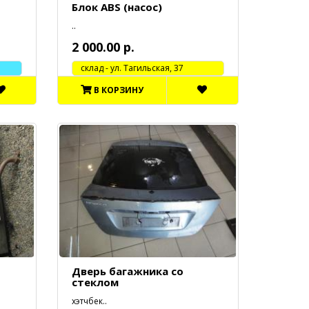
Блок ABS (насос)
..
2 000.00 р.
cклад - ул. Тагильская, 37
В КОРЗИНУ
Дверь багажника со
стеклом
хэтчбек..