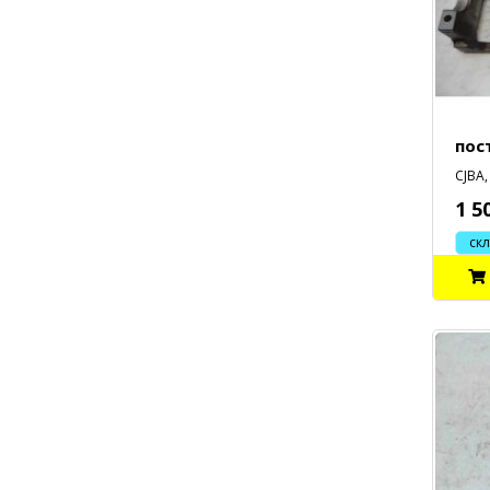
пос
CJBA, 
1 5
склад