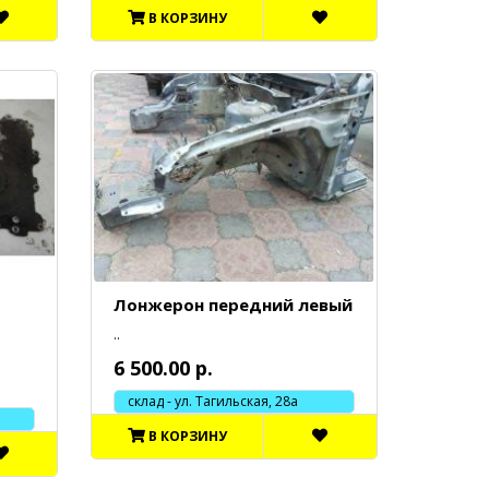
В КОРЗИНУ
Лонжерон передний левый
..
6 500.00 р.
склад - ул. Тагильская, 28а
В КОРЗИНУ