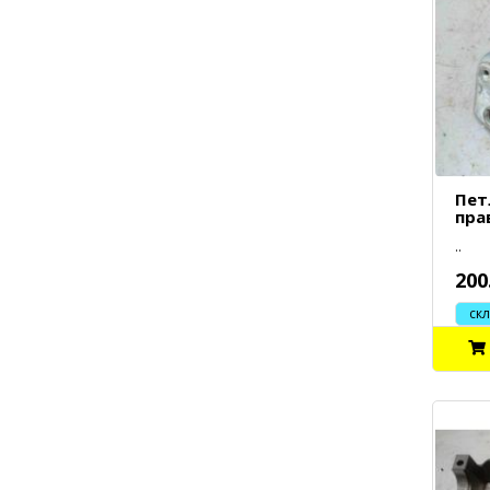
Пет
пра
..
200
склад