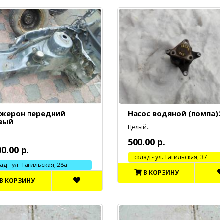
жерон передний
Насос водяной (помпа)
вый
Целый..
500.00 р.
00.00 р.
cклад - ул. Тагильская, 37
 - ул. Тагильская, 28а
В КОРЗИНУ
В КОРЗИНУ