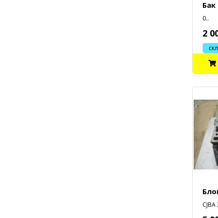
Бак
0..
2 0
склад
Бло
CJBA 2