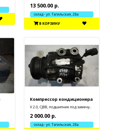
13 500.00 р.
склад - ул. Тагильская, 28а
В КОРЗИНУ
я
Компрессор кондиционера
V 2.0, CJBB, подшипник под замену..
2 000.00 р.
склад - ул. Тагильская, 28а