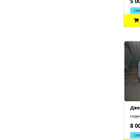
5 0
склад
Две
седан
8 0
склад