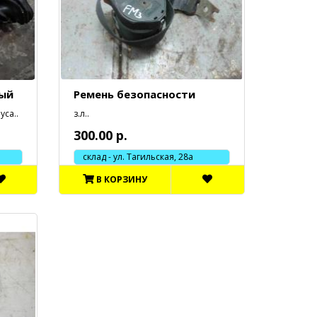
вый
Ремень безопасности
уса..
з.л..
300.00 р.
склад - ул. Тагильская, 28а
В КОРЗИНУ