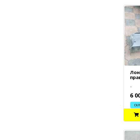
Лон
пра
..
6 0
склад