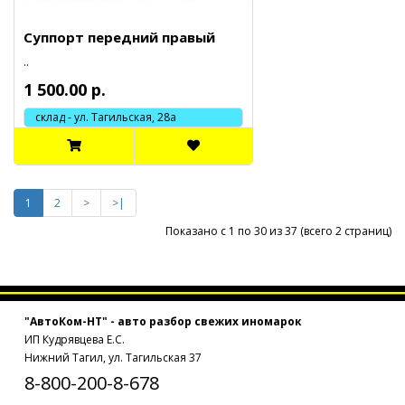
Суппорт передний правый
..
1 500.00 р.
склад - ул. Тагильская, 28а
1
2
>
>|
Показано с 1 по 30 из 37 (всего 2 страниц)
"АвтоКом-НТ" - авто разбор свежих иномарок
ИП Кудрявцева Е.С.
Нижний Тагил, ул. Тагильская 37
8-800-200-8-678