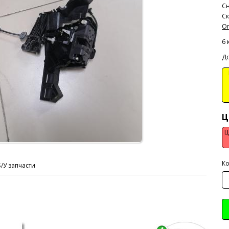
Сн
Ск
Оп
6 
До
В
Ц
Ц
Ко
Б/У запчасти