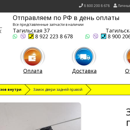
8 800 200 8 678
Личны
Отправляем по РФ в день оплаты
Все представленные запчасти в наличии
Тагильская 37
Тагильск
8 922 223 8 678
8 900 206
Оплата
Доставка
О
зов внутри
Замок двери задней правой