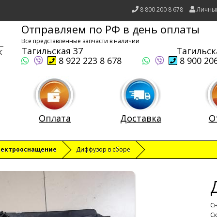
8 800 200 8 678
Личны
Отправляем по РФ в день оплаты
Все представленные запчасти в наличии
Тагильская 37
Тагильск
8 922 223 8 678
8 900 206
Оплата
Доставка
О
лектрооснащение
Диффузор в сборе
Сн
Ск