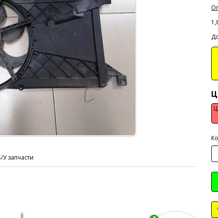
Оп
1,
До
В
Ц
Ц
Ко
Б/У запчасти