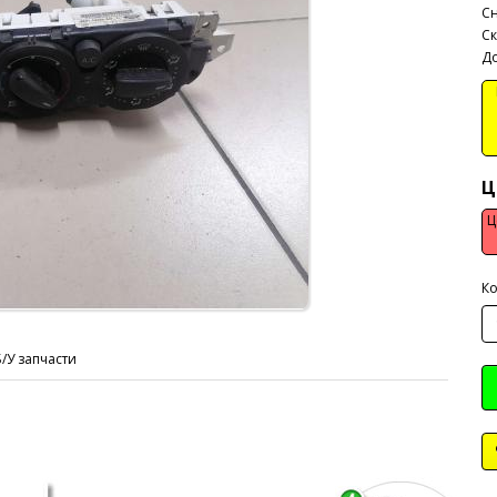
Сн
Ск
До
В
Ц
Ц
Ко
Б/У запчасти