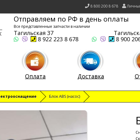
8 800 200 8 678
Личны
Отправляем по РФ в день оплаты
Все представленные запчасти в наличии
Тагильская 37
Тагильск
8 922 223 8 678
8 900 206
Оплата
Доставка
О
лектрооснащение
Блок ABS (насос)
Сн
Ск