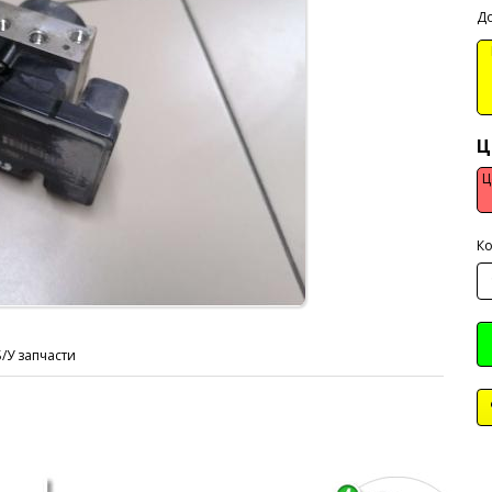
До
В
Ц
Ц
Ко
Б/У запчасти