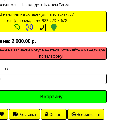
ступность: На складе в Нижнем Тагиле
 наличии на складе -
ул. Тагильская, 37
телефон склада:
+7-922-223-8-678
ена: 2 000.00 р.
ены на запчасти могут меняться. Уточняйте у менеджера
по телефону!
л-во
В корзину
Доставка
Оплата
Все запчасти