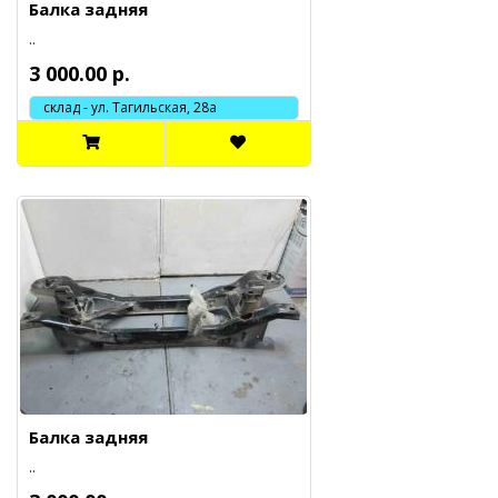
Балка задняя
..
3 000.00 р.
склад - ул. Тагильская, 28а
Балка задняя
..