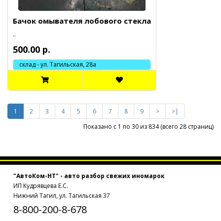
Бачок омывателя лобового стекла
..
500.00 р.
склад - ул. Тагильская, 28а
1
2
3
4
5
6
7
8
9
>
>|
Показано с 1 по 30 из 834 (всего 28 страниц)
"АвтоКом-НТ" - авто разбор свежих иномарок
ИП Кудрявцева Е.С.
Нижний Тагил, ул. Тагильская 37
8-800-200-8-678