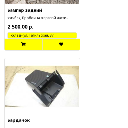
Бампер задний
хэтчбек, Пробоина в правой части..
2 500.00 р.
cклад - ул. Тагильская, 37
Бардачок
..