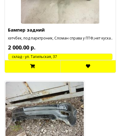
Бампер задний
хэтчбек, под парктроник, Сломан справа у ПТФ,нет куска..
2 000.00 р.
cклад - ул. Тагильская, 37