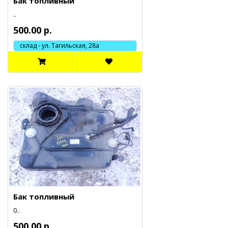
Бак топливный
..
500.00 р.
склад - ул. Тагильская, 28а
Бак топливный
0..
500.00 р.