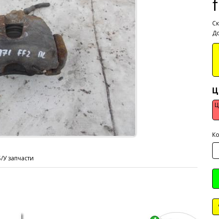
Ск
До
В
Ц
Ц
Ко
Б/У запчасти