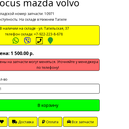
focus mazda volvo
ладской номер запчасти: 10971
ступность: На складе в Нижнем Тагиле
 наличии на складе -
ул. Тагильская, 37
телефон склада:
+7-922-223-8-678
ена: 1 500.00 р.
ены на запчасти могут меняться. Уточняйте у менеджера
по телефону!
л-во
В корзину
Доставка
Оплата
Все запчасти