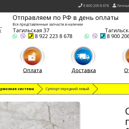
8 800 200 8 678
Личны
Отправляем по РФ в день оплаты
Все представленные запчасти в наличии
Тагильская 37
Тагильск
8 922 223 8 678
8 900 206
Оплата
Доставка
О
ормозная система
Суппорт передний левый