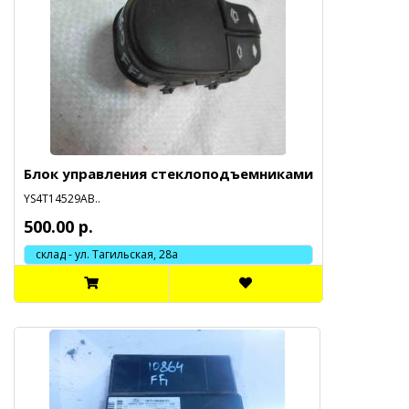
Блок управления стеклоподъемниками
YS4T14529AB..
500.00 р.
склад - ул. Тагильская, 28а