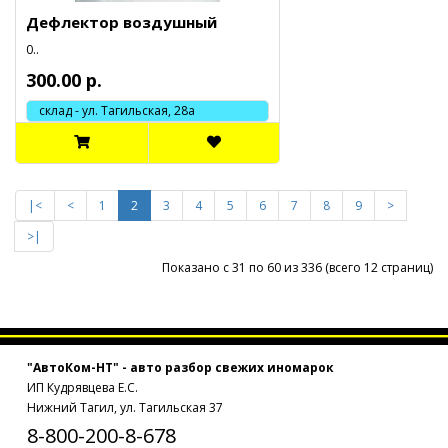
Дефлектор воздушный
0..
300.00 р.
склад - ул. Тагильская, 28а
|<
<
1
2
3
4
5
6
7
8
9
>
>|
Показано с 31 по 60 из 336 (всего 12 страниц)
"АвтоКом-НТ" - авто разбор свежих иномарок
ИП Кудрявцева Е.С.
Нижний Тагил, ул. Тагильская 37
8-800-200-8-678