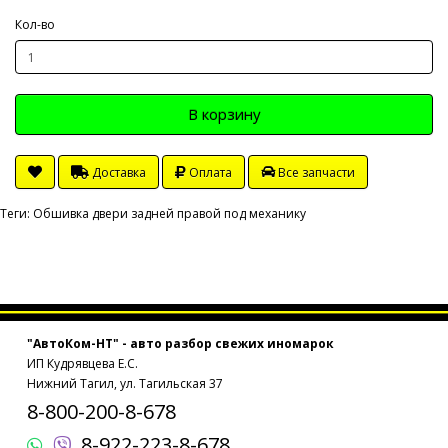
Кол-во
В корзину
Доставка
Оплата
Все запчасти
Теги:
Обшивка двери задней правой под механику
"АвтоКом-НТ" - авто разбор свежих иномарок
ИП Кудрявцева Е.С.
Нижний Тагил, ул. Тагильская 37
8-800-200-8-678
8-922-223-8-678