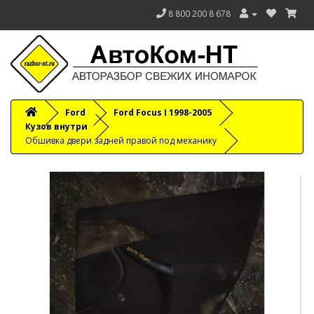
8 800 200 8 678
Ford
Ford Focus I 1998-2005
Кузов внутри
Обшивка двери задней правой под механику