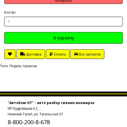
телефону!
Кол-во
В корзину
Доставка
Оплата
Все запчасти
Теги:
Педаль тормоза
"АвтоКом-НТ" - авто разбор свежих иномарок
ИП Кудрявцева Е.С.
Нижний Тагил, ул. Тагильская 37
8-800-200-8-678