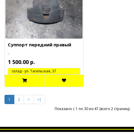
Суппорт передний правый
..
1 500.00 р.
cклад - ул. Тагильская, 37
1
2
>
>|
Показано с 1 по 30 из 47 (всего 2 страниц)