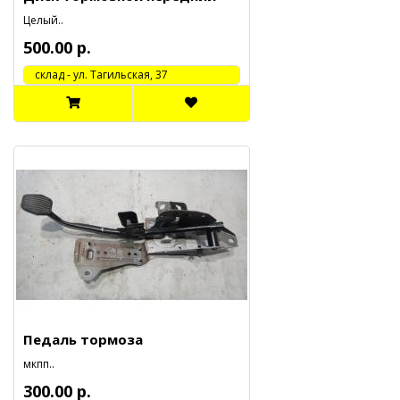
Целый..
500.00 р.
cклад - ул. Тагильская, 37
Педаль тормоза
мкпп..
300.00 р.