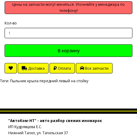
Цены на запчасти могут меняться. Уточняйте у менеджера по
телефону!
Кол-во
В корзину
Доставка
Оплата
Все запчасти
Теги:
Пыльник крыла передний левый на стойку
"АвтоКом-НТ" - авто разбор свежих иномарок
ИП Кудрявцева Е.С.
Нижний Тагил, ул. Тагильская 37