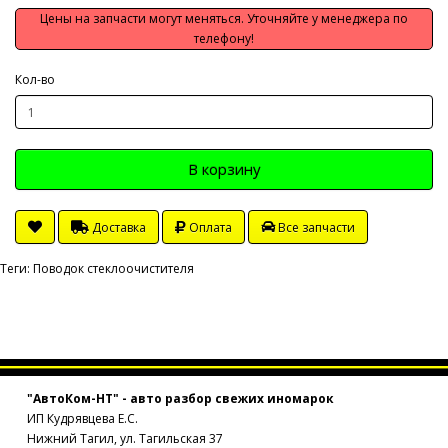
Цены на запчасти могут меняться. Уточняйте у менеджера по
телефону!
Кол-во
В корзину
Доставка
Оплата
Все запчасти
Теги:
Поводок стеклоочистителя
"АвтоКом-НТ" - авто разбор свежих иномарок
ИП Кудрявцева Е.С.
Нижний Тагил, ул. Тагильская 37