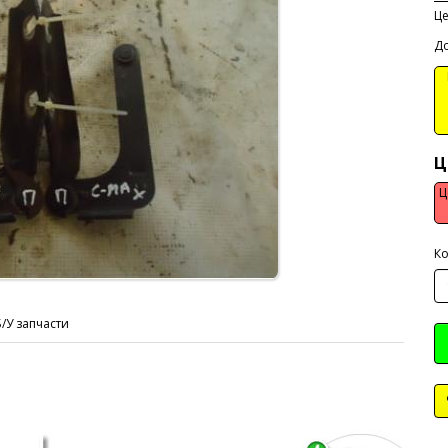
Ц
До
В
Ц
Ц
Ко
Б/У запчасти