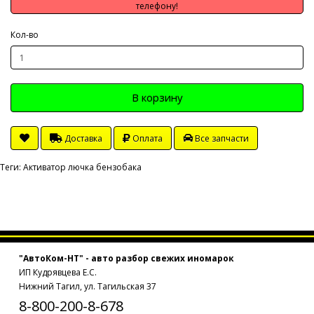
телефону!
Кол-во
В корзину
Доставка
Оплата
Все запчасти
Теги:
Активатор лючка бензобака
"АвтоКом-НТ" - авто разбор свежих иномарок
ИП Кудрявцева Е.С.
Нижний Тагил, ул. Тагильская 37
8-800-200-8-678