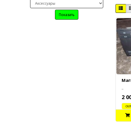
Показать
Маг
..
2 0
cклад