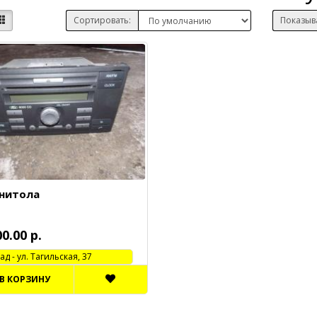
Сортировать:
Показыв
нитола
00.00 р.
 - ул. Тагильская, 37
В КОРЗИНУ