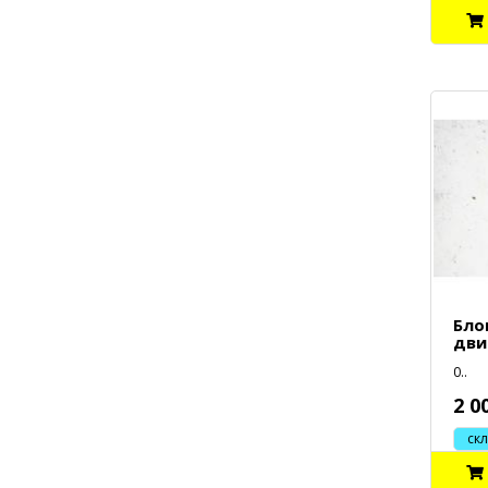
Бло
дви
0..
2 0
склад