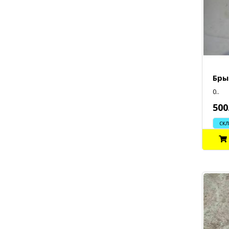
Бры
0..
500
склад