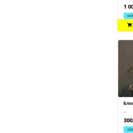
1 0
склад
Бло
..
300
склад