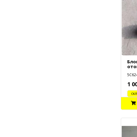
Бло
ото
5C624
1 0
cклад