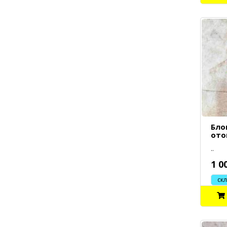
Бло
ото
..
1 0
склад