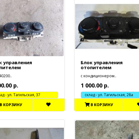
к управления
Блок управления
пителем
отопителем
0200..
с кондиционером..
00.00 р.
1 000.00 р.
 - ул. Тагильская, 37
склад - ул. Тагильская, 28а
В КОРЗИНУ
В КОРЗИНУ