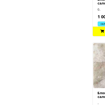
сал
0..
1 0
склад
Бло
сал
..