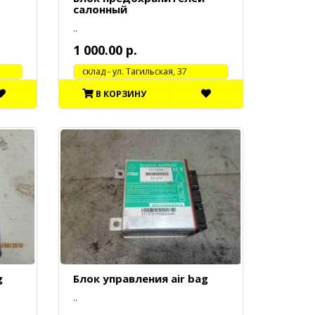
салонный
..
1 000.00 р.
cклад - ул. Тагильская, 37
В КОРЗИНУ
g
Блок управления air bag
..