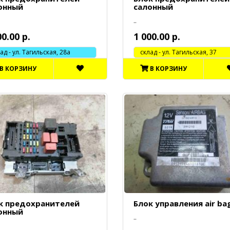
онный
салонный
..
00.00 р.
1 000.00 р.
 - ул. Тагильская, 28а
cклад - ул. Тагильская, 37
В КОРЗИНУ
В КОРЗИНУ
к предохранителей
Блок управления air ba
онный
..