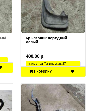
вый
Брызговик передний
левый
..
400.00 р.
cклад - ул. Тагильская, 37
В КОРЗИНУ