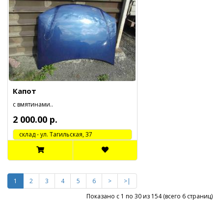
Капот
с вмятинами..
2 000.00 р.
cклад - ул. Тагильская, 37
1
2
3
4
5
6
>
>|
Показано с 1 по 30 из 154 (всего 6 страниц)