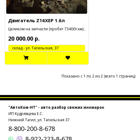
Двигатель Z16XEP 1.6л
Целиком на запчасти (пробег 73400т.км)..
20 000.00 р.
cклад - ул. Тагильская, 37
Показано с 1 по 2 из 2 (всего 1 страниц)
"АвтоКом-НТ" - авто разбор свежих иномарок
ИП Кудрявцева Е.С.
Нижний Тагил, ул. Тагильская 37
8-800-200-8-678
8-922-223-8-678