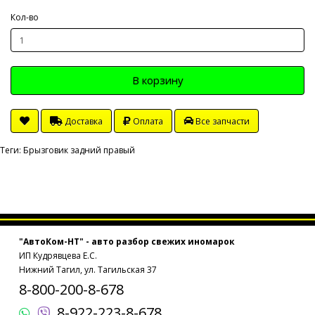
Кол-во
В корзину
Доставка
Оплата
Все запчасти
Теги:
Брызговик задний правый
"АвтоКом-НТ" - авто разбор свежих иномарок
ИП Кудрявцева Е.С.
Нижний Тагил, ул. Тагильская 37
8-800-200-8-678
8-922-223-8-678