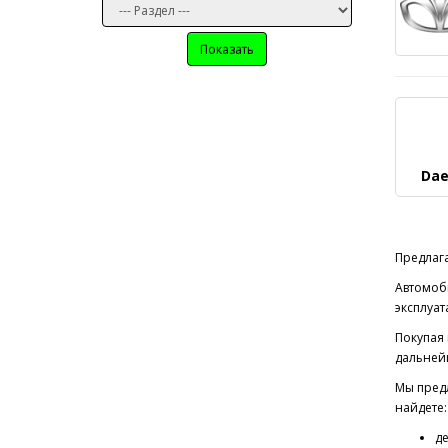
Показать
Dae
Предлага
Автомоб
эксплуат
Покупая 
дальней
Мы предл
найдете:
де