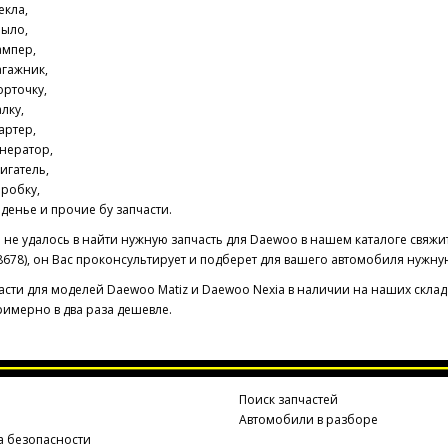
екла,
рыло,
ампер,
агажник,
рточку,
лку,
артер,
нератор,
игатель,
робку,
денье и прочие бу запчасти.
 не удалось в найти нужную запчасть для Daewoo в нашем каталоге свяж
678), он Вас проконсультирует и подберет для вашего автомобиля нужную
асти для моделей Daewoo Matiz и Daewoo Nexia в наличии на наших склад
имерно в два раза дешевле.
а
Поиск запчастей
Автомобили в разборе
а безопасности