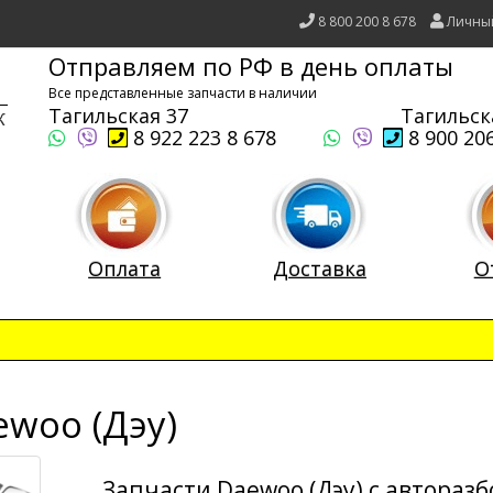
8 800 200 8 678
Личны
Отправляем по РФ в день оплаты
Все представленные запчасти в наличии
Тагильская 37
Тагильск
8 922 223 8 678
8 900 206
Оплата
Доставка
О
woo (Дэу)
Запчасти Daewoo (Дэу) с автораз