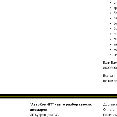
ст
к
б
б
фо
ба
ст
ге
дв
ко
си
Если Вам
88002008
Все запч
ценам пр
"АвтоКом-НТ" - авто разбор свежих
Доставк
иномарок
Оплата
ИП Кудрявцева Е.С.
Политик