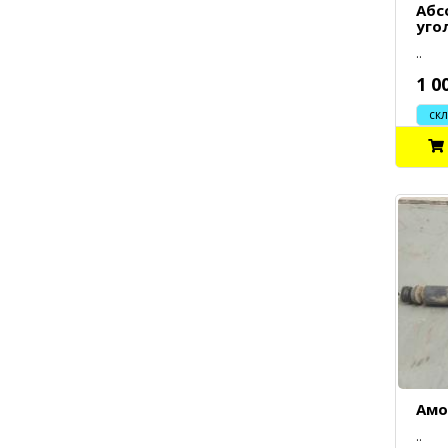
Абс
уго
..
1 0
склад
Амо
..