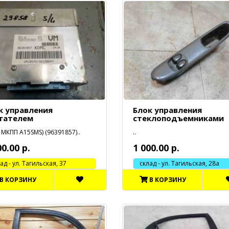
к управления
Блок управления
гателем
стеклоподъемниками
 МКПП A15SMS) (96391857)..
..
00.00 р.
1 000.00 р.
 - ул. Тагильская, 37
склад - ул. Тагильская, 28а
В КОРЗИНУ
В КОРЗИНУ