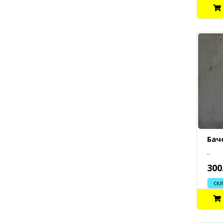
Бач
..
300
склад