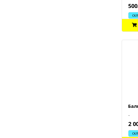
500
склад
Бал
..
2 0
склад