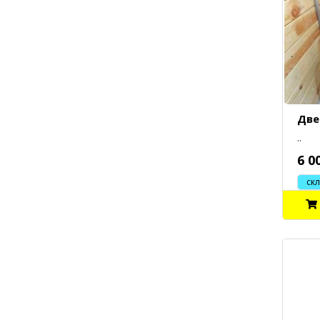
Две
..
6 0
склад