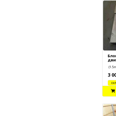
Бло
дви
(1.5л
3 0
cклад