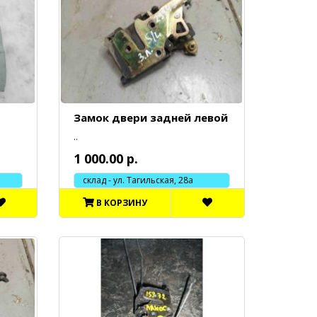
Замок двери задней левой
..
1 000.00 р.
склад - ул. Тагильская, 28а
В КОРЗИНУ