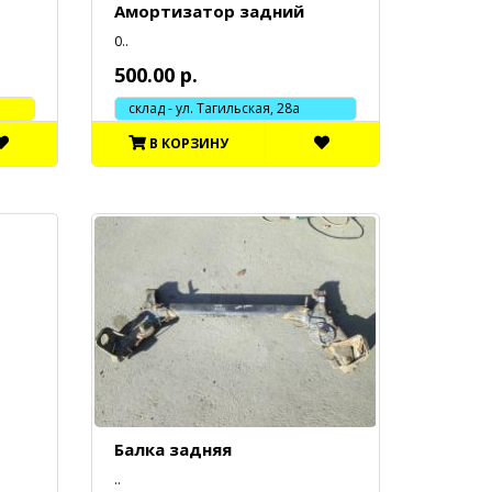
Амортизатор задний
0..
500.00 р.
склад - ул. Тагильская, 28а
В КОРЗИНУ
Балка задняя
..