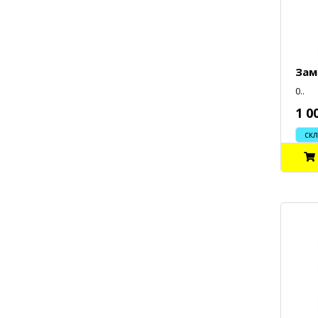
Зам
0..
1 0
склад