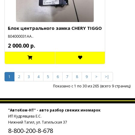
Блок центрального замка CHERY TIGGO
804000031АА..
2 000.00 р.
1
2
3
4
5
6
7
8
9
>
>|
Показано с 1 по 30 из 265 (всего 9 страниц)
"АвтоКом-НТ" - авто разбор свежих иномарок
ИП Кудрявцева Е.С.
Нижний Тагил, ул. Тагильская 37
8-800-200-8-678