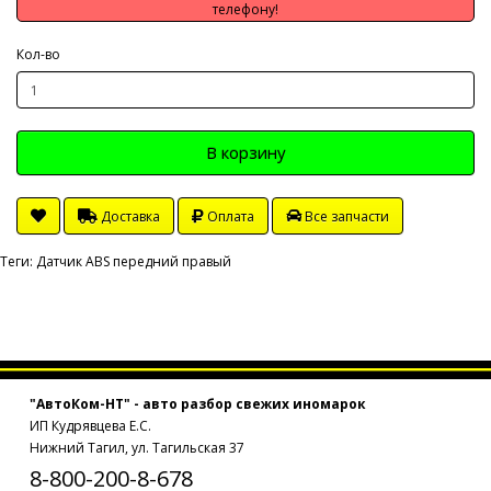
телефону!
Кол-во
В корзину
Доставка
Оплата
Все запчасти
Теги:
Датчик ABS передний правый
"АвтоКом-НТ" - авто разбор свежих иномарок
ИП Кудрявцева Е.С.
Нижний Тагил, ул. Тагильская 37
8-800-200-8-678