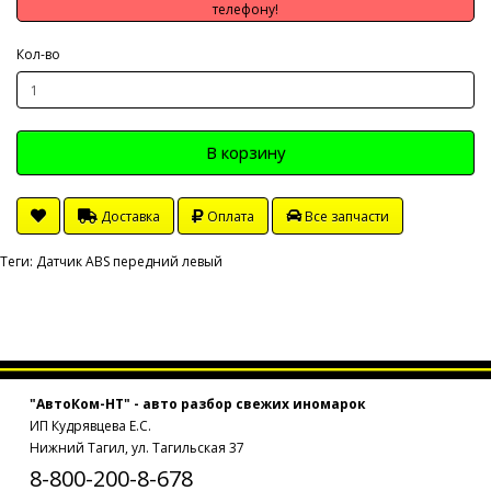
телефону!
Кол-во
В корзину
Доставка
Оплата
Все запчасти
Теги:
Датчик ABS передний левый
"АвтоКом-НТ" - авто разбор свежих иномарок
ИП Кудрявцева Е.С.
Нижний Тагил, ул. Тагильская 37
8-800-200-8-678