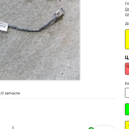
Ск
Оп
02
До
В
Ц
Ц
Ко
Б/У запчасти