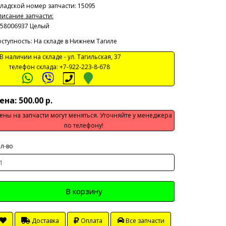
ладской номер запчасти: 15095
исание запчасти:
58006937 Целый
ступность: На складе в Нижнем Тагиле
 наличии на складе -
ул. Тагильская, 37
телефон склада:
+7-922-223-8-678
ена: 500.00 р.
ены на запчасти могут меняться. Уточняйте у менеджера
по телефону!
л-во
В корзину
Доставка
Оплата
Все запчасти