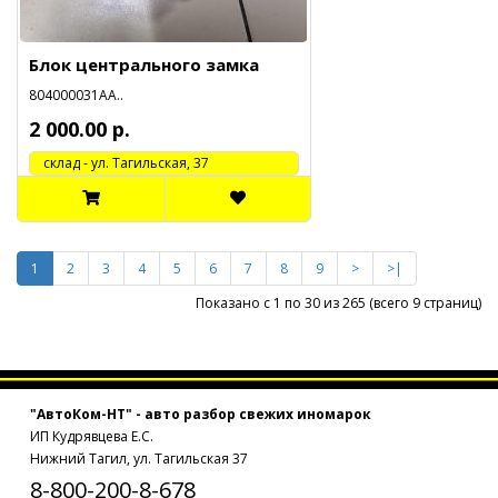
Блок центрального замка
804000031АА..
2 000.00 р.
cклад - ул. Тагильская, 37
1
2
3
4
5
6
7
8
9
>
>|
Показано с 1 по 30 из 265 (всего 9 страниц)
"АвтоКом-НТ" - авто разбор свежих иномарок
ИП Кудрявцева Е.С.
Нижний Тагил, ул. Тагильская 37
8-800-200-8-678