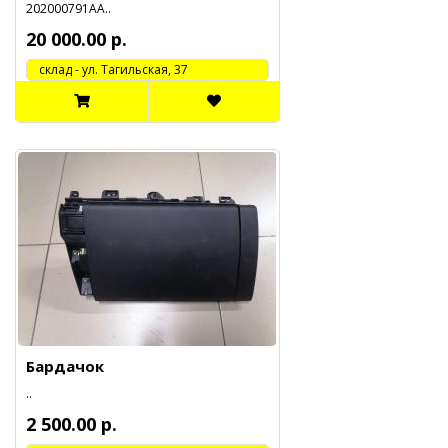
202000791АА..
20 000.00 р.
cклад - ул. Тагильская, 37
Бардачок
..
2 500.00 р.