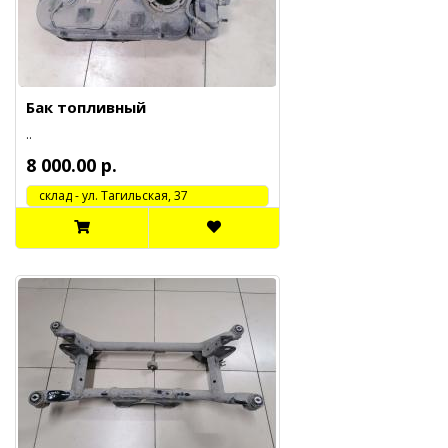
Бак топливный
..
8 000.00 р.
cклад - ул. Тагильская, 37