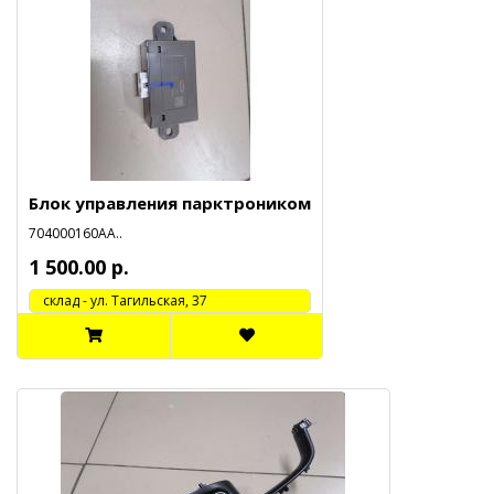
Блок управления парктроником
704000160АА..
1 500.00 р.
cклад - ул. Тагильская, 37