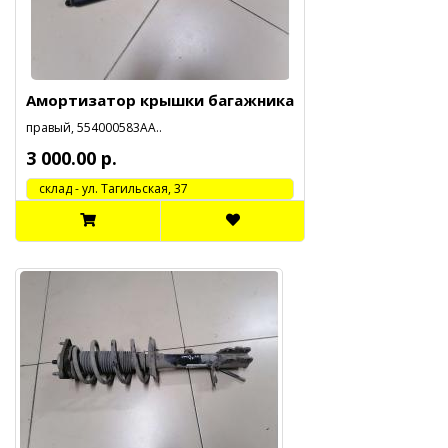
Амортизатор крышки багажника
правый, 554000583АА..
3 000.00 р.
cклад - ул. Тагильская, 37