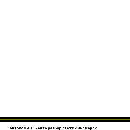
"АвтоКом-НТ" - авто разбор свежих иномарок