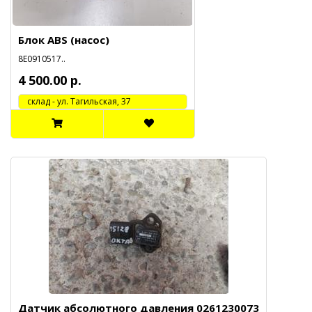
Блок ABS (насос)
8E0910517..
4 500.00 р.
cклад - ул. Тагильская, 37
Датчик абсолютного давления 0261230073