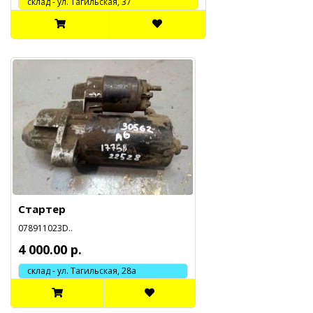
cклад - ул. Тагильская, 37
Стартер
078911023D..
4 000.00 р.
склад - ул. Тагильская, 28а