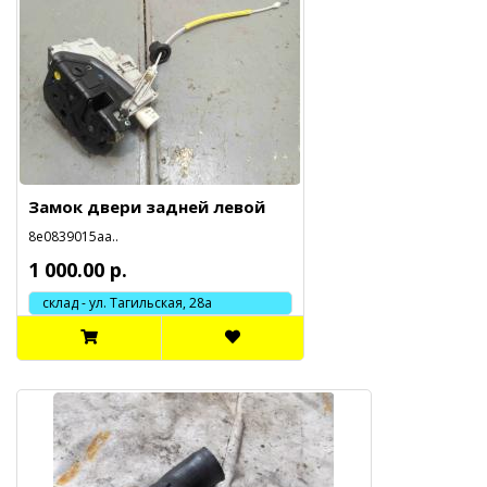
Замок двери задней левой
8e0839015aa..
1 000.00 р.
склад - ул. Тагильская, 28а