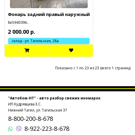
Фонарь задний правый наружный
8e5945096..
2 000.00 р.
склад - ул. Тагильская, 28а
Показано с 1 по 23 из 23 (всего 1 страниц)
"АвтоКом-НТ" - авто разбор свежих иномарок
ИП Кудрявцева Е.С.
Нижний Тагил, ул. Тагильская 37
8-800-200-8-678
8-922-223-8-678