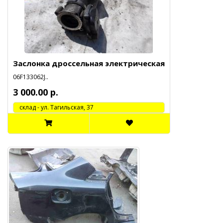
Заслонка дроссельная электрическая
06F133062J..
3 000.00 р.
cклад - ул. Тагильская, 37