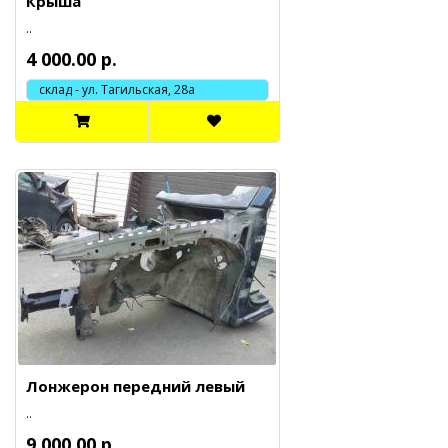
Крыша
..
4 000.00 р.
склад - ул. Тагильская, 28а
Лонжерон передний левый
..
9 000.00 р.